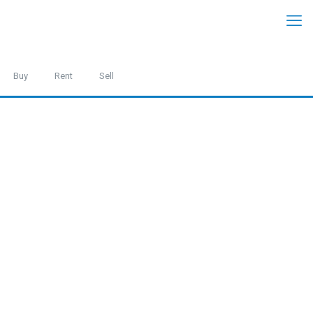
Buy
Rent
Sell
Admin Real
July 24, 2018
Aliquam
,
Nulla